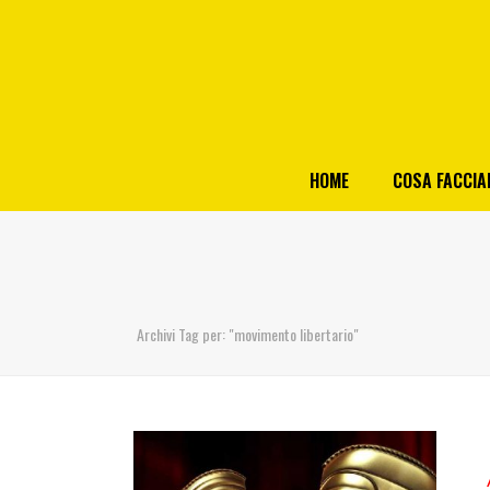
HOME
COSA FACCI
Archivi Tag per: "movimento libertario"