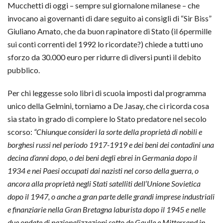
Mucchetti di oggi – sempre sul giornalone milanese – che
invocano ai governanti di dare seguito ai consigli di “Sir Biss”
Giuliano Amato, che da buon rapinatore di Stato (il 6permille
sui conti correnti del 1992 lo ricordate?) chiede a tutti uno
sforzo da 30.000 euro per ridurre di diversi punti il debito
pubblico.
Per chi leggesse solo libri di scuola imposti dal programma
unico della Gelmini, torniamo a De Jasay, che ci ricorda cosa
sia stato in grado di compiere lo Stato predatore nel secolo
scorso:
“Chiunque consideri la sorte della proprietà di nobili e
borghesi russi nel periodo 1917-1919 e dei beni dei contadini una
decina d’anni dopo, o dei beni degli ebrei in Germania dopo il
1934 e nei Paesi occupati dai nazisti nel corso della guerra, o
ancora alla proprietà negli Stati satelliti dell’Unione Sovietica
dopo il 1947, o anche a gran parte delle grandi imprese industriali
e finanziarie nella Gran Bretagna laburista dopo il 1945 e nelle
due ondate di nazionalizzazioni sotto de Gaulle e Mitterrand in