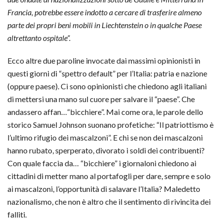
Francia, potrebbe essere indotto a cercare di trasferire almeno
parte dei propri beni mobili in Liechtenstein o in qualche Paese
altrettanto ospitale”.
Ecco altre due paroline invocate dai massimi opinionisti in
questi giorni di “spettro default” per l’Italia: patria e nazione
(oppure paese). Ci sono opinionisti che chiedono agli italiani
di mettersi una mano sul cuore per salvare il “paese”. Che
andassero affan…“bicchiere”. Mai come ora, le parole dello
storico Samuel Johnson suonano profetiche: “Il patriottismo è
l’ultimo rifugio dei mascalzoni”. E chi se non dei mascalzoni
hanno rubato, sperperato, divorato i soldi dei contribuenti?
Con quale faccia da… “bicchiere” i giornaloni chiedono ai
cittadini di metter mano al portafogli per dare, sempre e solo
ai mascalzoni, l’opportunità di salavare l’Italia? Maledetto
nazionalismo, che non è altro che il sentimento di rivincita dei
falliti.