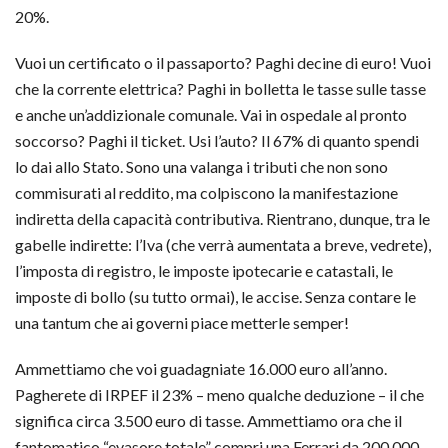
20%.
Vuoi un certificato o il passaporto? Paghi decine di euro! Vuoi
che la corrente elettrica? Paghi in bolletta le tasse sulle tasse
e anche un’addizionale comunale. Vai in ospedale al pronto
soccorso? Paghi il ticket. Usi l’auto? Il 67% di quanto spendi
lo dai allo Stato. Sono una valanga i tributi che non sono
commisurati al reddito, ma colpiscono la manifestazione
indiretta della capacità contributiva. Rientrano, dunque, tra le
gabelle indirette: l’Iva (che verrà aumentata a breve, vedrete),
l’imposta di registro, le imposte ipotecarie e catastali, le
imposte di bollo (su tutto ormai), le accise. Senza contare le
una tantum che ai governi piace metterle semper!
Ammettiamo che voi guadagniate 16.000 euro all’anno.
Pagherete di IRPEF il 23% – meno qualche deduzione – il che
significa circa 3.500 euro di tasse. Ammettiamo ora che il
fantomatico “evasore totale” compri una Ferrari da 200.000