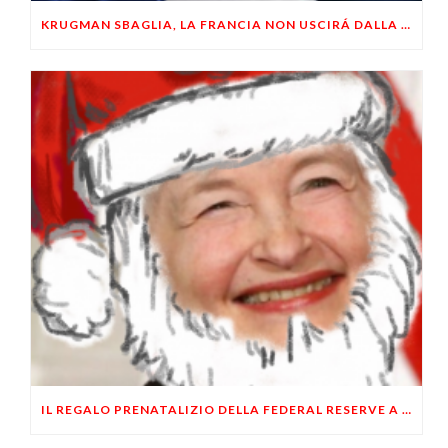
KRUGMAN SBAGLIA, LA FRANCIA NON USCIRÁ DALLA CRISI SE AUMENTA TASSE E SPESA PUBBLICA
IL REGALO PRENATALIZIO DELLA FEDERAL RESERVE A WALL STREET