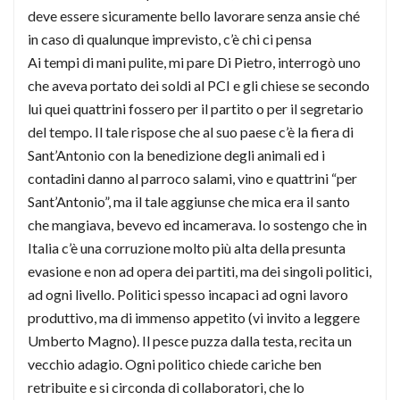
deve essere sicuramente bello lavorare senza ansie ché
in caso di qualunque imprevisto, c’è chi ci pensa
Ai tempi di mani pulite, mi pare Di Pietro, interrogò uno
che aveva portato dei soldi al PCI e gli chiese se secondo
lui quei quattrini fossero per il partito o per il segretario
del tempo. Il tale rispose che al suo paese c’è la fiera di
Sant’Antonio con la benedizione degli animali ed i
contadini danno al parroco salami, vino e quattrini “per
Sant’Antonio”, ma il tale aggiunse che mica era il santo
che mangiava, bevevo ed incamerava. Io sostengo che in
Italia c’è una corruzione molto più alta della presunta
evasione e non ad opera dei partiti, ma dei singoli politici,
ad ogni livello. Politici spesso incapaci ad ogni lavoro
produttivo, ma di immenso appetito (vi invito a leggere
Umberto Magno). Il pesce puzza dalla testa, recita un
vecchio adagio. Ogni politico chiede cariche ben
retribuite e si circonda di collaboratori, che lo