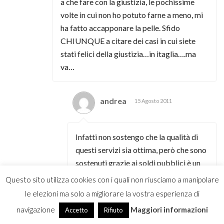
a che fare con la giustizia, le pochissime
volte in cui non ho potuto farne a meno, mi
ha fatto accapponare la pelle. Sfido
CHIUNQUE a citare dei casi in cui siete
stati felici della giustizia…in itaglia….ma
va…
andrea
15 Agosto 2011
Infatti non sostengo che la qualità di
questi servizi sia ottima, però che sono
sostenuti grazie ai soldi pubblici è un
fatto innegabile, e se nessuno pagasse
Questo sito utilizza cookies con i quali non riusciamo a manipolare
le tasse, non è che le cose
le elezioni ma solo a migliorare la vostra esperienza di
migliorerebbero anzi…
navigazione
Maggiori informazioni
Accetto
Rifiuto
E poi mi pare di capire che i libertari