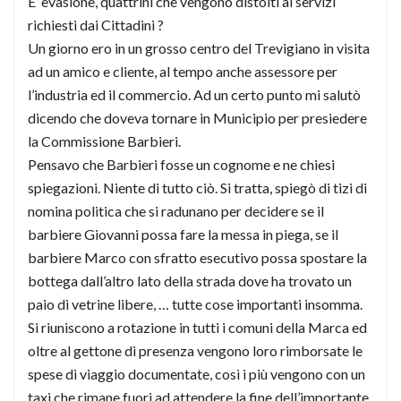
E’ evasione, quattrini che vengono distolti ai servizi
richiesti dai Cittadini ?
Un giorno ero in un grosso centro del Trevigiano in visita
ad un amico e cliente, al tempo anche assessore per
l’industria ed il commercio. Ad un certo punto mi salutò
dicendo che doveva tornare in Municipio per presiedere
la Commissione Barbieri.
Pensavo che Barbieri fosse un cognome e ne chiesi
spiegazioni. Niente di tutto ciò. Si tratta, spiegò di tizi di
nomina politica che si radunano per decidere se il
barbiere Giovanni possa fare la messa in piega, se il
barbiere Marco con sfratto esecutivo possa spostare la
bottega dall’altro lato della strada dove ha trovato un
paio di vetrine libere, … tutte cose importanti insomma.
Si riuniscono a rotazione in tutti i comuni della Marca ed
oltre al gettone di presenza vengono loro rimborsate le
spese di viaggio documentate, così i più vengono con un
taxi che rimane fuori ad attendere la fine dell’importante