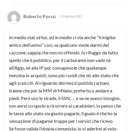
Roberto Porcù
15 Agosto 2011
In medio stat virtus, ed in medio ci sta anche “il miglior
amico dell’uomo” così, se qualcuno vuole darmi del
cazzone, sappia che non mi offendo. Io rifuggo da tutto
quello che è pubblico, per il carburante non vado né
all’Agip, né alla IP pur consapevole che qualunque
benzina io acquisti, sono più i soldi che do allo stato che
agli sceicchi. Al riguardo dei mezzi pubblici urbani,
tranne che per la MM di Milano, preferisco andare a
piedi. Però uso le strade, il SSN, … e se ne avessi bisogno,
non avrei scrupolo a ricorrere ai carabinieri. Io penso che
le tasse allo stato sia giusto pagarle, il guaio è che ho la
sensazione di pagarne troppe per i servizi che ricevo.
Se fosse valida l’utopia comunista, io vi aderirei al volo: