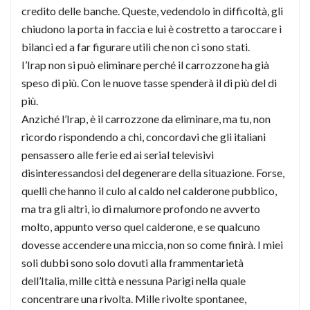
credito delle banche. Queste, vedendolo in difficoltà, gli
chiudono la porta in faccia e lui è costretto a taroccare i
bilanci ed a far figurare utili che non ci sono stati.
I’Irap non si può eliminare perché il carrozzone ha già
speso di più. Con le nuove tasse spenderà il di più del di
più.
Anziché l’Irap, è il carrozzone da eliminare, ma tu, non
ricordo rispondendo a chi, concordavi che gli italiani
pensassero alle ferie ed ai serial televisivi
disinteressandosi del degenerare della situazione. Forse,
quelli che hanno il culo al caldo nel calderone pubblico,
ma tra gli altri, io di malumore profondo ne avverto
molto, appunto verso quel calderone, e se qualcuno
dovesse accendere una miccia, non so come finirà. I miei
soli dubbi sono solo dovuti alla frammentarietà
dell’Italia, mille città e nessuna Parigi nella quale
concentrare una rivolta. Mille rivolte spontanee,