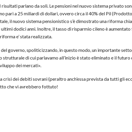
I risultati parlano da soli. Le pensioni nel nuovo sistema privato sono
 pari a 25 miliardi di dollari, ovvero circa il 40% del Pil (Prodotto
ale, il nuovo sistema pensionistico s’è dimostrato una riforma chia
timi dodici anni. Inoltre, il tasso di risparmio cileno è aumentato f
iforma e’ stata realizzata.
del governo, spoliticizzando, in questo modo, un importante settor
o strutturale di cui parlavamo all’inizio è stato eliminato e il futuro
viluppo dei mercati».
a crisi dei debiti sovrani (peraltro anch’essa prevista da tutti gli ec
tto che vi avrebbero fottuto!