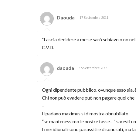
Daouda
17 Settembre 2011
“Lascia decidere a me se sarò schiavo o no ne
C.V.D.
daouda
15 Settembre 2011
Ogni dipendente pubblico, ovunque esso sia, è
Chi non può evadere può non pagare quel che 
–
Il padano maximus si dimostra obnubilato.
“se mantenessimo le nostre tasse…” saresti uno
I meridionali sono parassiti e disonorati, ma l