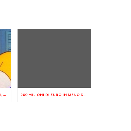
IL RICALCOLO DELLE PENSIONI, SARA’ IL SOLITO FUMO NEGLI OCCHI
200 MILIONI DI EURO IN MENO DRAGATI DALLE TUE TASCHE…