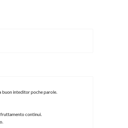
a buon inteditor poche parole.
sfruttamento continui.
o.