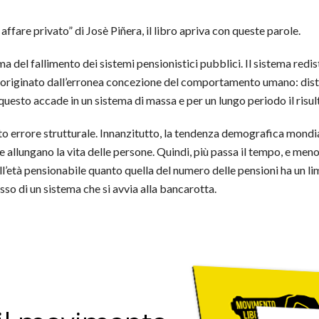
affare privato” di Josè Piñera, il libro apriva con queste parole.
sma del fallimento dei sistemi pensionistici pubblici. Il sistema red
 originato dall’erronea concezione del comportamento umano: distru
 questo accade in un sistema di massa e per un lungo periodo il risult
to errore strutturale. Innanzitutto, la tendenza demografica mondia
allungano la vita delle persone. Quindi, più passa il tempo, e meno 
l’età pensionabile quanto quella del numero delle pensioni ha un lim
usso di un sistema che si avvia alla bancarotta.