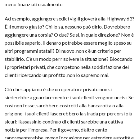
meno finanziati usualmente.
Ad esempio, aggiungere sedici vigili gioverà alla Highway 63?
È il numero giusto? Chi lo sa, nessuno può dirlo. Dovrebbero
aggiungere una corsia? O due? Se sì, in quale direzione? Non è
possibile saperlo. Il denaro potrebbe essere meglio speso su
altri programmi statali? Di nuovo, non c’è un criterio per
stabilirlo. C’è un modo per risolvere la situazione? Bloccando
i proprietari privati, che competono nella soddisfazione dei
clienti ricercando un profitto, non lo sapremo mai.
Ciò che sappiamo è che un operatore privato non si
siederebbe a guardare mentre i suoi clienti vengono uccisi. Se
così non fosse, sarebbero costretti alla bancarotta o alla
prigione; i suoi clienti lascerebbero la strada per percorsi più
sicuri: l’assassinio continuo di clienti sarebbe una cattiva
notizia per l’impresa. Per il governo, d’altro canto,
rappresenterebbe invece l’occasione per estendere autorità e