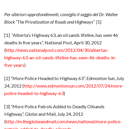
Per ulteriori approfondimenti, consiglio il saggio del Dr. Walter
Block “The Privatization of Roads and Highways” [5].
[1] “Alberta’s Highway 63, an oil sands lifeline, has seen 46
deaths in five years”, National Post, April 30, 2012
(
http://news.nationalpost.com/2012/04/30/albertas-
highway-63-an-oil-sands-lifeline-has-seen-46-deaths-in-
five-years
)
[2] “More Police Headed to Highway 63”, Edmonton Sun, July
24, 2012 (
http://www.edmontonsun.com/2012/07/24/more-
police-headed-to-highway-63
)
[3] “More Police Patrols Added to Deadly Oilsands
Highway”, Globe and Mail, July 24, 2012
(
http://m.theglobeandmail.com/news/national/more-police-
patrols-added-to-deadly-oilsands-