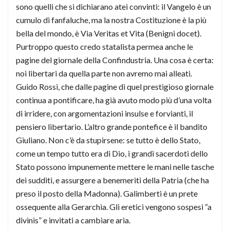
sono quelli che si dichiarano atei convinti: il Vangelo è un
cumulo di fanfaluche, ma la nostra Costituzione è la più
bella del mondo, è Via Veritas et Vita (Benigni docet).
Purtroppo questo credo statalista permea anche le
pagine del giornale della Confindustria. Una cosa è certa:
noi libertari da quella parte non avremo mai alleati.
Guido Rossi, che dalle pagine di quel prestigioso giornale
continua a pontificare, ha già avuto modo più d’una volta
di irridere, con argomentazioni insulse e forvianti, il
pensiero libertario. L’altro grande pontefice è il bandito
Giuliano. Non c’è da stupirsene: se tutto è dello Stato,
come un tempo tutto era di Dio, i grandi sacerdoti dello
Stato possono impunemente mettere le mani nelle tasche
dei sudditi, e assurgere a benemeriti della Patria (che ha
preso il posto della Madonna). Galimberti è un prete
ossequente alla Gerarchia. Gli eretici vengono sospesi “a
divinis” e invitati a cambiare aria.