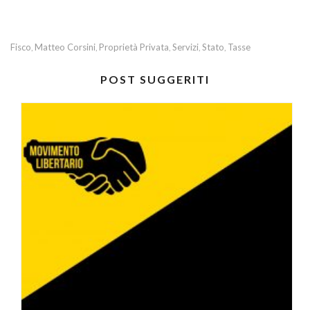
Fisco
Matteo Corsini
Proprietà Privata
Servizi
Stato
Tasse
,
,
,
,
,
POST SUGGERITI