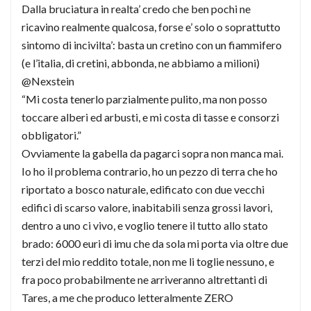
Dalla bruciatura in realta’ credo che ben pochi ne
ricavino realmente qualcosa, forse e’ solo o soprattutto
sintomo di incivilta’: basta un cretino con un fiammifero
(e l’italia, di cretini, abbonda, ne abbiamo a milioni)
@Nexstein
“Mi costa tenerlo parzialmente pulito, ma non posso
toccare alberi ed arbusti, e mi costa di tasse e consorzi
obbligatori.”
Ovviamente la gabella da pagarci sopra non manca mai.
Io ho il problema contrario, ho un pezzo di terra che ho
riportato a bosco naturale, edificato con due vecchi
edifici di scarso valore, inabitabili senza grossi lavori,
dentro a uno ci vivo, e voglio tenere il tutto allo stato
brado: 6000 euri di imu che da sola mi porta via oltre due
terzi del mio reddito totale, non me li toglie nessuno, e
fra poco probabilmente ne arriveranno altrettanti di
Tares, a me che produco letteralmente ZERO