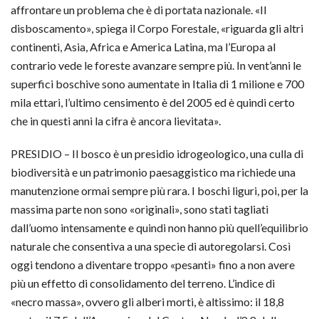
affrontare un problema che è di portata nazionale. «Il
disboscamento», spiega il Corpo Forestale, «riguarda gli altri
continenti, Asia, Africa e America Latina, ma l’Europa al
contrario vede le foreste avanzare sempre più. In vent’anni le
superfici boschive sono aumentate in Italia di 1 milione e 700
mila ettari, l’ultimo censimento è del 2005 ed è quindi certo
che in questi anni la cifra è ancora lievitata».
PRESIDIO – Il bosco è un presidio idrogeologico, una culla di
biodiversità e un patrimonio paesaggistico ma richiede una
manutenzione ormai sempre più rara. I boschi liguri, poi, per la
massima parte non sono «originali», sono stati tagliati
dall’uomo intensamente e quindi non hanno più quell’equilibrio
naturale che consentiva a una specie di autoregolarsi. Così
oggi tendono a diventare troppo «pesanti» fino a non avere
più un effetto di consolidamento del terreno. L’indice di
«necro massa», ovvero gli alberi morti, è altissimo: il 18,8