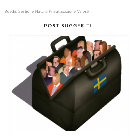
Boschi
Gestione
Natura
Privatizzazione
Valore
,
,
,
,
POST SUGGERITI