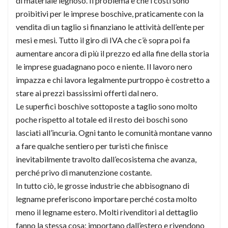
di materiale legnoso. Il problema è che i costi sono
proibitivi per le imprese boschive, praticamente con la
vendita di un taglio si finanziano le attività dell’ente per
mesi e mesi. Tutto il giro di IVA che c’è sopra poi fa
aumentare ancora di più il prezzo ed alla fine della storia
le imprese guadagnano poco e niente. Il lavoro nero
impazza e chi lavora legalmente purtroppo è costretto a
stare ai prezzi bassissimi offerti dal nero.
Le superfici boschive sottoposte a taglio sono molto
poche rispetto al totale ed il resto dei boschi sono
lasciati all’incuria. Ogni tanto le comunità montane vanno
a fare qualche sentiero per turisti che finisce
inevitabilmente travolto dall’ecosistema che avanza,
perché privo di manutenzione costante.
In tutto ciò, le grosse industrie che abbisognano di
legname preferiscono importare perché costa molto
meno il legname estero. Molti rivenditori al dettaglio
fanno la stessa cosa: importano dall’estero e rivendono