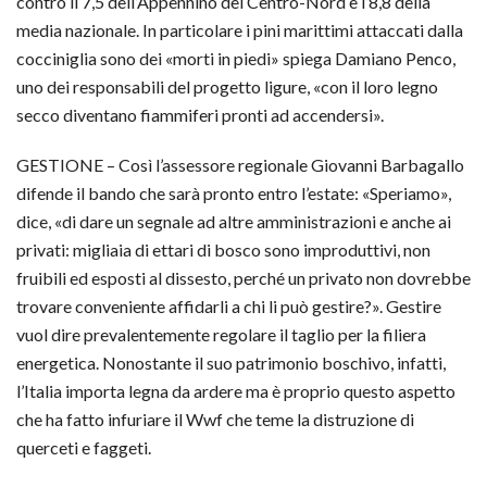
contro il 7,5 dell’Appennino del Centro-Nord e l’8,8 della
media nazionale. In particolare i pini marittimi attaccati dalla
cocciniglia sono dei «morti in piedi» spiega Damiano Penco,
uno dei responsabili del progetto ligure, «con il loro legno
secco diventano fiammiferi pronti ad accendersi».
GESTIONE – Così l’assessore regionale Giovanni Barbagallo
difende il bando che sarà pronto entro l’estate: «Speriamo»,
dice, «di dare un segnale ad altre amministrazioni e anche ai
privati: migliaia di ettari di bosco sono improduttivi, non
fruibili ed esposti al dissesto, perché un privato non dovrebbe
trovare conveniente affidarli a chi li può gestire?». Gestire
vuol dire prevalentemente regolare il taglio per la filiera
energetica. Nonostante il suo patrimonio boschivo, infatti,
l’Italia importa legna da ardere ma è proprio questo aspetto
che ha fatto infuriare il Wwf che teme la distruzione di
querceti e faggeti.