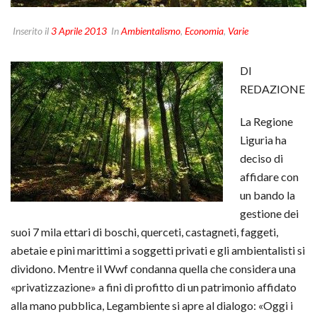
Inserito il
3 Aprile 2013
In
Ambientalismo
,
Economia
,
Varie
DI
REDAZIONE
La Regione
Liguria ha
deciso di
affidare con
un bando la
gestione dei
suoi 7 mila ettari di boschi, querceti, castagneti, faggeti,
abetaie e pini marittimi a soggetti privati e gli ambientalisti si
dividono. Mentre il Wwf condanna quella che considera una
«privatizzazione» a fini di profitto di un patrimonio affidato
alla mano pubblica, Legambiente si apre al dialogo: «Oggi i