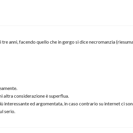
di tre anni, facendo quello che in gergo si dice necromanzia (ries
neamente.
ni altra considerazione è superflua.
ù interessante ed argomentata, in caso contrario su internet ci sono 
l serio.