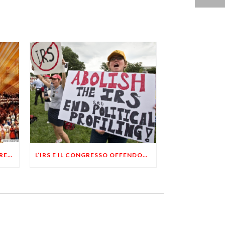
5 STELLE: UNA VERSIONE AGGRESSIVA E DIGITALE DELLO STATALISMO
L’IRS E IL CONGRESSO OFFENDONO LE LIBERTÁ INDIVIDUALI DEGLI AMERICANI