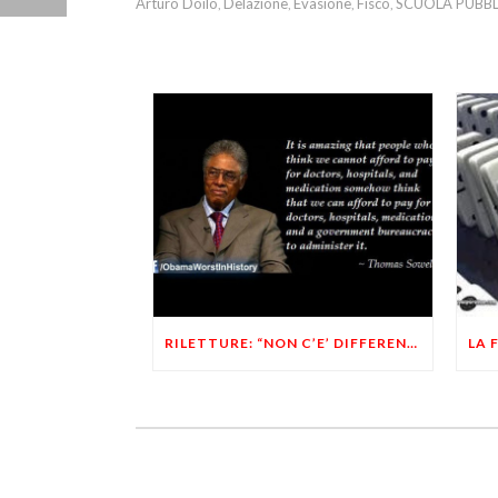
Arturo Doilo
Delazione
Evasione
Fisco
SCUOLA PUBBL
,
,
,
,
RILETTURE: “NON C’E’ DIFFERENZA FRA PROGRESSIVITA’ FISCALE E LEGGI RAZZIALI”