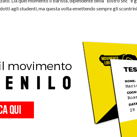
zzato. Da quel momento il barista, dipendente della “Bistrò snc” e g
odotti agli studenti, ma questa volta emettendo sempre gli scontrini 