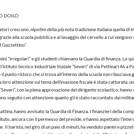
O DOILO
atori crescono, nipotini della più nota tradizione italiana quella di
razie alla scuola pubblica e al lavaggio del cervello a cui vengono 
il Gazzettino”.
ini “irregolari” e gli studenti chiamano la Guardia di finanza. Lo s
l’istituto tecnico industriale Statale “Severi”
di via Pettinari 46 a P
 il punto ristoro che si trova all’interno della scuola non rilasciava gl
a loro attenzione sul tema dell’evasione fiscale
è stata catturata, u
o “Severi”, con la piena approvazione del dirigente scolastico, hanno 
no seguito con attenzione quanto gli è stato raccontato dai militar
mattina, hanno avvisato la Guardia di Finanza. I finanzieri della co
ituto, ancora con il permesso del preside, e hanno aspettato l’interva
. Il barista, nel giro di un paio di minuti, ha venduto panini e pizzet