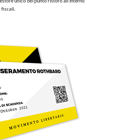
estore unico del punto ristoro all’interno
fiscali.