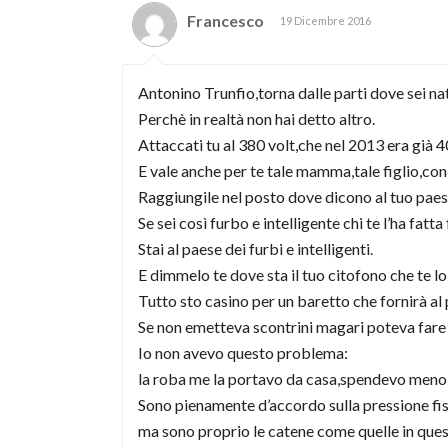
Francesco
19 Dicembre 2016
Antonino Trunfio,torna dalle parti dove sei nat
Perchè in realtà non hai detto altro.
Attaccati tu al 380 volt,che nel 2013 era già 
E vale anche per te tale mamma,tale figlio,con
Raggiungile nel posto dove dicono al tuo paes
Se sei così furbo e intelligente chi te l’ha fatt
Stai al paese dei furbi e intelligenti.
E dimmelo te dove sta il tuo citofono che te lo
Tutto sto casino per un baretto che fornirà al 
Se non emetteva scontrini magari poteva fare
Io non avevo questo problema:
la roba me la portavo da casa,spendevo meno
Sono pienamente d’accordo sulla pressione fis
ma sono proprio le catene come quelle in ques