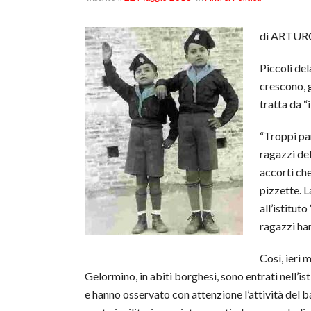
di ARTUR
Piccoli del
crescono, g
tratta da “
“Troppi pan
ragazzi del
accorti che
pizzette. L
all’istitut
ragazzi han
Così, ieri 
Gelormino, in abiti borghesi, sono entrati nell’ist
e hanno osservato con attenzione l’attività del bar