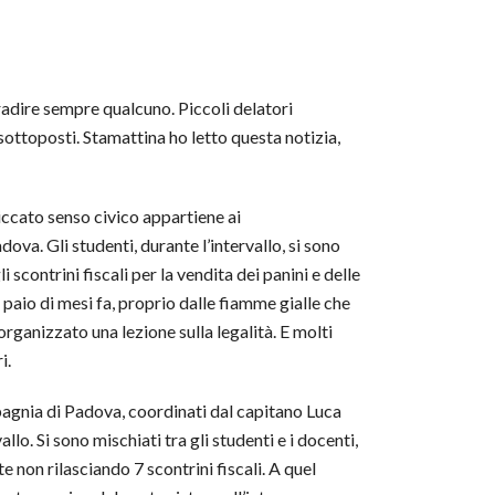
 tradire sempre qualcuno. Piccoli delatori
sottoposti. Stamattina ho letto questa notizia,
piccato senso civico appartiene ai
adova. Gli studenti, durante l’intervallo, si sono
i scontrini fiscali per la vendita dei panini e delle
n paio di mesi fa, proprio dalle fiamme gialle che
organizzato una lezione sulla legalità. E molti
i.
mpagnia di Padova, coordinati dal capitano Luca
llo. Si sono mischiati tra gli studenti e i docenti,
te non rilasciando 7 scontrini fiscali. A quel