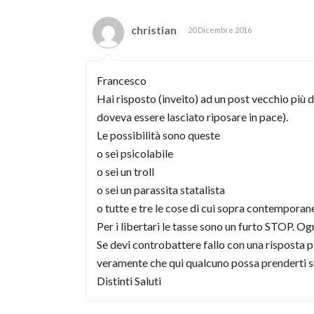
christian
20 Dicembre 2016
Francesco
Hai risposto (inveito) ad un post vecchio più 
doveva essere lasciato riposare in pace).
Le possibilità sono queste
o sei psicolabile
o sei un troll
o sei un parassita statalista
o tutte e tre le cose di cui sopra contempora
Per i libertari le tasse sono un furto STOP. Og
Se devi controbattere fallo con una risposta pi
veramente che qui qualcuno possa prenderti su
Distinti Saluti