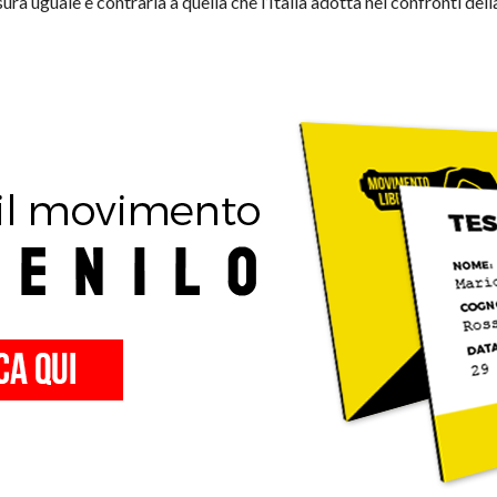
ra uguale e contraria a quella che l’Italia adotta nei confronti dell