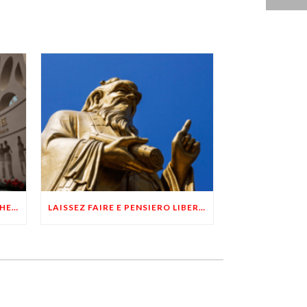
CINA, È IL LIBERO MERCATO CHE HA SALVATO LA POPOLAZIONE DALLE CARESTIE
LAISSEZ FAIRE E PENSIERO LIBERTARIO NELL’ANTICA CINA