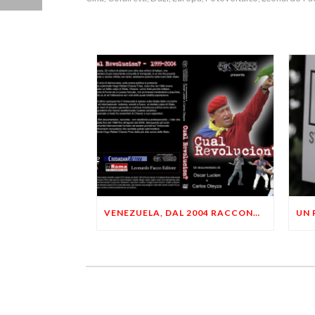
VENEZUELA, DAL 2004 RACCONTIAMO CHE IL VENEZUELA SAREBBE DIVENTATA DITTATURA