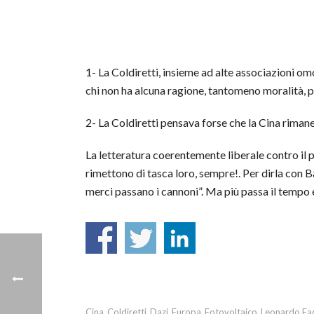
1- La Coldiretti, insieme ad alte associazioni om
chi non ha alcuna ragione, tantomeno moralità, p
2- La Coldiretti pensava forse che la Cina rimaness
La letteratura coerentemente liberale contro il
rimettono di tasca loro, sempre!. Per dirla con 
merci passano i cannoni”. Ma più passa il tempo e
Cina
Coldiretti
Dazi
Europa
Fotovoltaico
Leonardo Fa
,
,
,
,
,