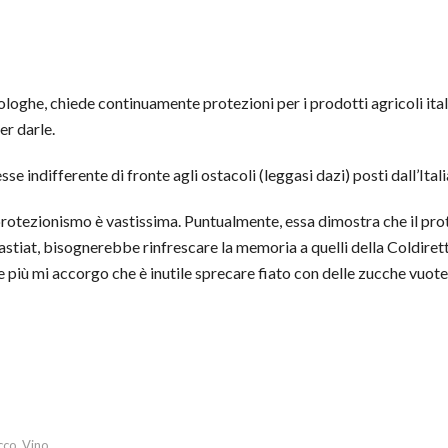
ologhe, chiede continuamente protezioni per i prodotti agricoli ital
er darle.
e indifferente di fronte agli ostacoli (leggasi dazi) posti dall’Italia
 protezionismo è vastissima. Puntualmente, essa dimostra che il pr
Bastiat, bisognerebbe rinfrescare la memoria a quelli della Coldire
 più mi accorgo che è inutile sprecare fiato con delle zucche vuote
cco
Vino
,