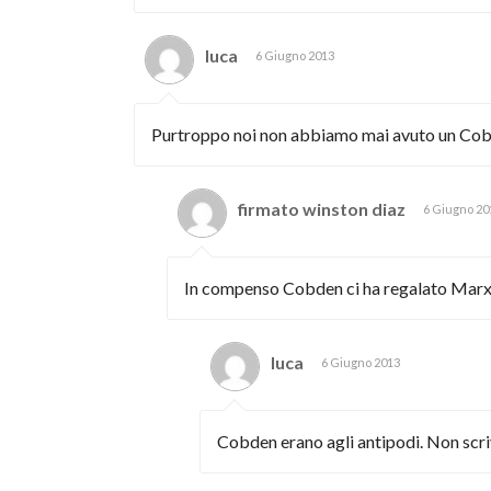
luca
6 Giugno 2013
Purtroppo noi non abbiamo mai avuto un Co
firmato winston diaz
6 Giugno 20
In compenso Cobden ci ha regalato Marx (
luca
6 Giugno 2013
Cobden erano agli antipodi. Non scr