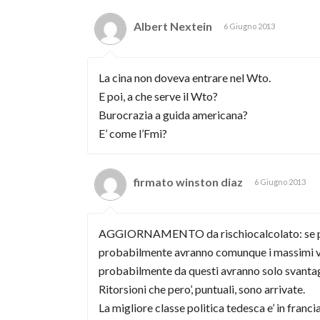
Albert Nextein
6 Giugno 2013
La cina non doveva entrare nel Wto.
E poi, a che serve il Wto?
Burocrazia a guida americana?
E’ come l’Fmi?
firmato winston diaz
6 Giugno 2013
AGGIORNAMENTO da rischiocalcolato: se puo’ int
probabilmente avranno comunque i massimi vanta
probabilmente da questi avranno solo svantagg
Ritorsioni che pero’, puntuali, sono arrivate.
La migliore classe politica tedesca e’ in franci