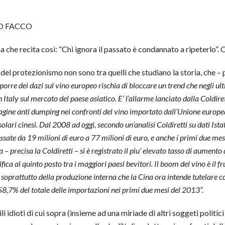
O FACCO
a che recita così: “Chi ignora il passato è condannato a ripeterlo
oti del protezionismo non sono tra quelli che studiano la storia, che 
porre dei dazi sul vino europeo rischia di bloccare un trend che negli ult
n Italy sul mercato del paese asiatico. E’ l’allarme lanciato dalla Coldir
gine anti dumping nei confronti del vino importato dall’Unione europea
solari cinesi. Dal 2008 ad oggi, secondo un’analisi Coldiretti su dati Ista
ssate da 19 milioni di euro a 77 milioni di euro, e anche i primi due me
 – precisa la Coldiretti – si è registrato il piu’ elevato tasso di aumen
assifica al quinto posto tra i maggiori paesi bevitori. Il boom del vino è il
ma soprattutto della produzione interna che la Cina ora intende tutelare 
58,7% del totale delle importazioni nei primi due mesi del 2013”.
i idioti di cui sopra (insieme ad una miriade di altri soggeti politici e