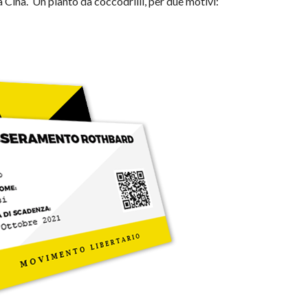
a Cina. Un pianto da coccodrilli, per due motivi: