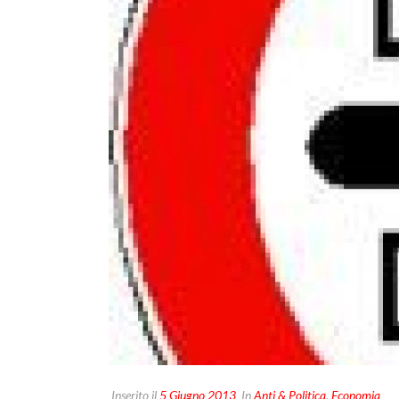
Inserito il
5 Giugno 2013
In
Anti & Politica
,
Economia