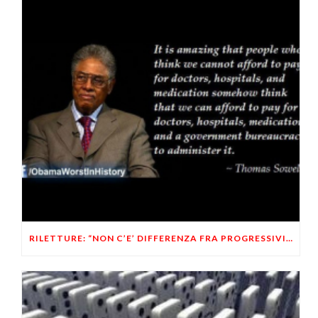
RILETTURE: “NON C’E’ DIFFERENZA FRA PROGRESSIVITA’ FISCALE E LEGGI RAZZIALI”