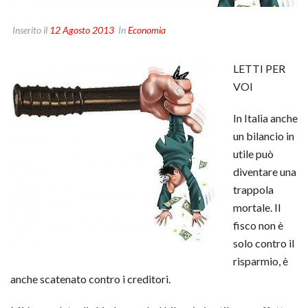
Inserito il
12 Agosto 2013
In
Economia
LETTI PER
VOI
In Italia anche
un bilancio in
utile può
diventare una
trappola
mortale. Il
fisco non è
solo contro il
risparmio, è
anche scatenato contro i creditori.