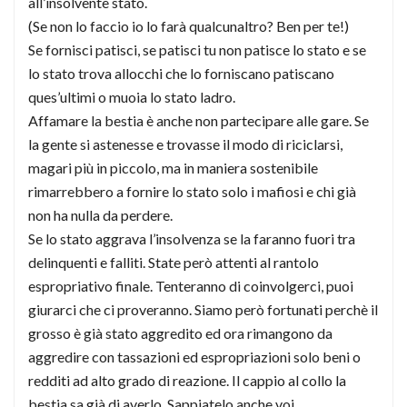
all’insolvente stato.
(Se non lo faccio io lo farà qualcunaltro? Ben per te!)
Se fornisci patisci, se patisci tu non patisce lo stato e se
lo stato trova allocchi che lo forniscano patiscano
ques’ultimi o muoia lo stato ladro.
Affamare la bestia è anche non partecipare alle gare. Se
la gente si astenesse e trovasse il modo di riciclarsi,
magari più in piccolo, ma in maniera sostenibile
rimarrebbero a fornire lo stato solo i mafiosi e chi già
non ha nulla da perdere.
Se lo stato aggrava l’insolvenza se la faranno fuori tra
delinquenti e falliti. State però attenti al rantolo
espropriativo finale. Tenteranno di coinvolgerci, puoi
giurarci che ci proveranno. Siamo però fortunati perchè il
grosso è già stato aggredito ed ora rimangono da
aggredire con tassazioni ed espropriazioni solo beni o
redditi ad alto grado di reazione. Il cappio al collo la
bestia sa già di averlo. Sappiatelo anche voi.