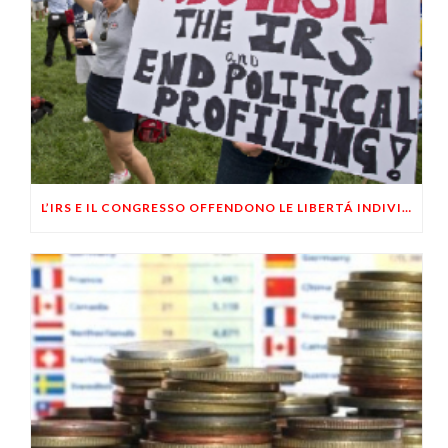
L’IRS E IL CONGRESSO OFFENDONO LE LIBERTÁ INDIVIDUALI DEGLI AMERICANI