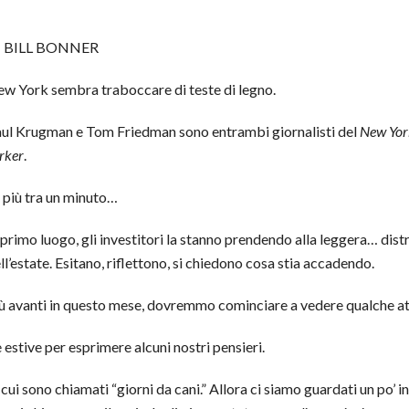
I BILL BONNER
w York sembra traboccare di teste di legno.
ul Krugman e Tom Friedman sono entrambi giornalisti del
New Yor
rker
.
 più tra un minuto…
 primo luogo, gli investitori la stanno prendendo alla leggera… distr
ll’estate. Esitano, riflettono, si chiedono cosa stia accadendo.
ù avanti in questo mese, dovremmo cominciare a vedere qualche att
estive per esprimere alcuni nostri pensieri.
ui sono chiamati “giorni da cani.” Allora ci siamo guardati un po’ 