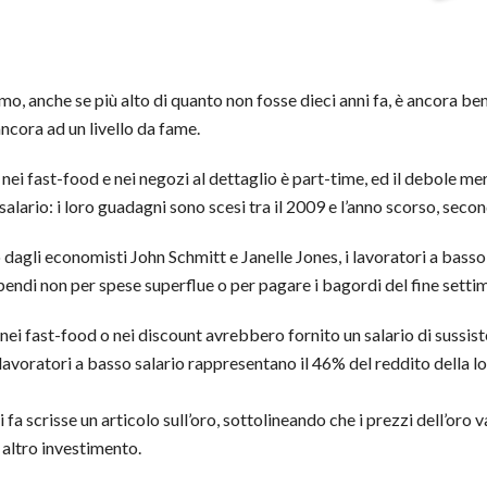
inimo, anche se più alto di quanto non fosse dieci anni fa, è ancora b
 ancora ad un livello da fame.
 nei fast-food e nei negozi al dettaglio è part-time, ed il debole m
salario: i loro guadagni sono scesi tra il 2009 e l’anno scorso, s
li economisti John Schmitt e Janelle Jones, i lavoratori a basso sa
tipendi non per spese superflue o per pagare i bagordi del fine setti
 nei fast-food o nei discount avrebbero fornito un salario di sussi
i lavoratori a basso salario rappresentano il 46% del reddito della 
fa scrisse un articolo sull’oro, sottolineando che i prezzi dell’oro
 altro investimento.