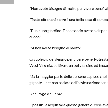
“Non avete bisogno di molto per vivere bene,” ab
“Tutto ciò che vi serve è una bella casa di camp
“E un buon giardino. È necessario avere a dispos
cuoco.”
“Sì, non avete bisogno di molto.”
Ci vuole più del denaro per vivere bene. Potres
West Virginia, coltivare un bel giardino ed impa
Ma la maggior parte delle persone capisce che ha 
gigante… per non parlare dell’assicurazione sanit
Una Paga da Fame
È possibile acquistare questo genere di cose av