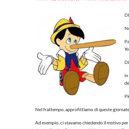
D
Ne
Pa
Yo
Di
In
de
Pi
Nel frattempo, approfittiamo di queste giornate 
Ad esempio, ci stavamo chiedendo il motivo per c