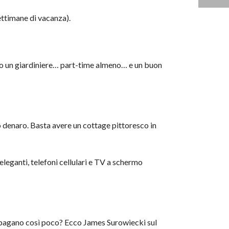
ettimane di vacanza).
ario un giardiniere… part-time almeno… e un buon
 denaro. Basta avere un cottage pittoresco in
eleganti, telefoni cellulari e TV a schermo
o pagano così poco? Ecco James Surowiecki sul