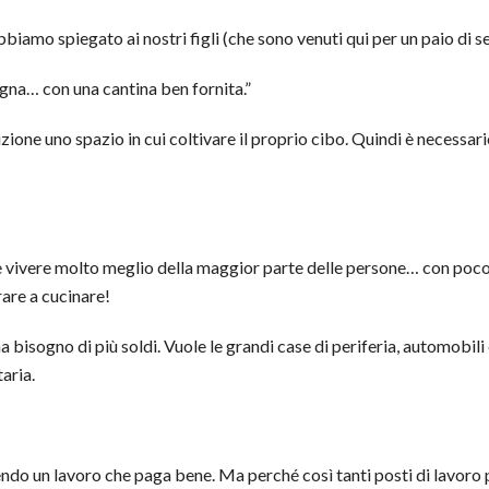
biamo spiegato ai nostri figli (che sono venuti qui per un paio di s
agna… con una cantina ben fornita.”
izione uno spazio in cui coltivare il proprio cibo. Quindi è necess
te vivere molto meglio della maggior parte delle persone… con poco
rare a cucinare!
bisogno di più soldi. Vuole le grandi case di periferia, automobili 
aria.
endo un lavoro che paga bene. Ma perché così tanti posti di lavor