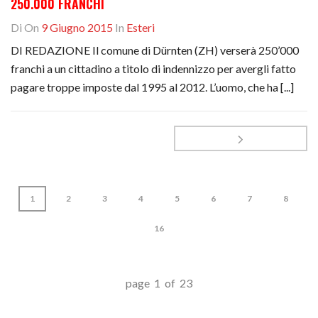
250.000 FRANCHI
Di
On
9 Giugno 2015
In
Esteri
DI REDAZIONE Il comune di Dürnten (ZH) verserà 250’000
franchi a un cittadino a titolo di indennizzo per avergli fatto
pagare troppe imposte dal 1995 al 2012. L’uomo, che ha [...]
1
2
3
4
5
6
7
8
16
page 1 of 23