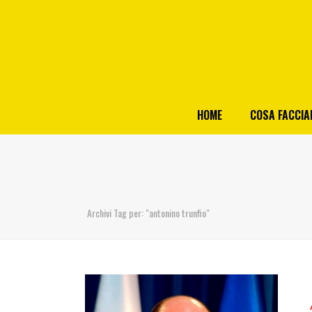
HOME
COSA FACCI
Archivi Tag per: "antonino trunfio"