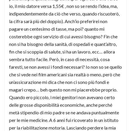
io, il mio datore versa 1,55€ , non so se rendo l’idea, ma,
indipendentemente da ciò che verso, quando riscuoterò,
la cifra sarà più del doppio). Anch’io preferirei non
pagare un centesimo di tasse, ma poi? quanto mi
costerebbe ogni servizio di cui avessi bisogno? Fin che
non si ha bisogno della sanità, di ospedali e quant’altro,
fin che si scoppia di salute, si ha un lavoro, ecc… allora
sembra tutto facile. Però, in caso di necessità, cosa
faresti, se non avessi i fondi necessari? Io non so se quello
che si vede nei film americani sia realtà o meno, però che
un’assicurazione mi dica che non ci sono più fondi e
magari crepo… beh questo non mi piacerebbe proprio.
Quando ero piccolo, i miei genitori non avevano certo
delle grosse disponibilità economiche, anche perché
metà stipendio di mio padre se ne andava puntualmente
per le mie medicine. A 6 anni fui ricoverato in un istituto
per la riabilitazione motoria. Lasciando perdere la mia