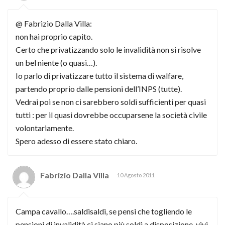
@ Fabrizio Dalla Villa:
non hai proprio capito.
Certo che privatizzando solo le invalidità non si risolve
un bel niente (o quasi…).
Io parlo di privatizzare tutto il sistema di walfare,
partendo proprio dalle pensioni dell’INPS (tutte).
Vedrai poi se non ci sarebbero soldi sufficienti per quasi
tutti : per il quasi dovrebbe occuparsene la società civile
volontariamente.
Spero adesso di essere stato chiaro.
Fabrizio Dalla Villa
10 Agosto 2011
Campa cavallo….saldisaldi, se pensi che togliendo le
pensioni di invalidità ci siano più soldi a disposizione, vivi