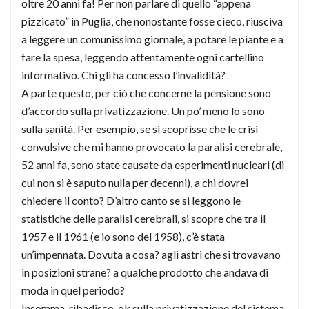
oltre 20 anni fa! Per non parlare di quello “appena
pizzicato” in Puglia, che nonostante fosse cieco, riusciva
a leggere un comunissimo giornale, a potare le piante e a
fare la spesa, leggendo attentamente ogni cartellino
informativo. Chi gli ha concesso l’invalidità?
A parte questo, per ciò che concerne la pensione sono
d’accordo sulla privatizzazione. Un po’ meno lo sono
sulla sanità. Per esempio, se si scoprisse che le crisi
convulsive che mi hanno provocato la paralisi cerebrale,
52 anni fa, sono state causate da esperimenti nucleari (di
cui non si è saputo nulla per decenni), a chi dovrei
chiedere il conto? D’altro canto se si leggono le
statistiche delle paralisi cerebrali, si scopre che tra il
1957 e il 1961 (e io sono del 1958), c’è stata
un’impennata. Dovuta a cosa? agli astri che si trovavano
in posizioni strane? a qualche prodotto che andava di
moda in quel periodo?
Insomma, ribadisco, ok sulla privatizzazione del sistema