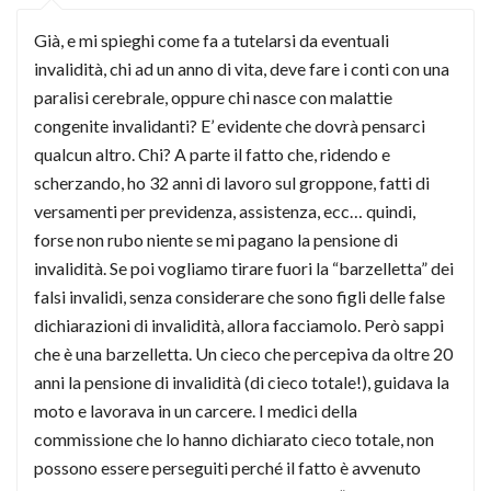
Già, e mi spieghi come fa a tutelarsi da eventuali
invalidità, chi ad un anno di vita, deve fare i conti con una
paralisi cerebrale, oppure chi nasce con malattie
congenite invalidanti? E’ evidente che dovrà pensarci
qualcun altro. Chi? A parte il fatto che, ridendo e
scherzando, ho 32 anni di lavoro sul groppone, fatti di
versamenti per previdenza, assistenza, ecc… quindi,
forse non rubo niente se mi pagano la pensione di
invalidità. Se poi vogliamo tirare fuori la “barzelletta” dei
falsi invalidi, senza considerare che sono figli delle false
dichiarazioni di invalidità, allora facciamolo. Però sappi
che è una barzelletta. Un cieco che percepiva da oltre 20
anni la pensione di invalidità (di cieco totale!), guidava la
moto e lavorava in un carcere. I medici della
commissione che lo hanno dichiarato cieco totale, non
possono essere perseguiti perché il fatto è avvenuto