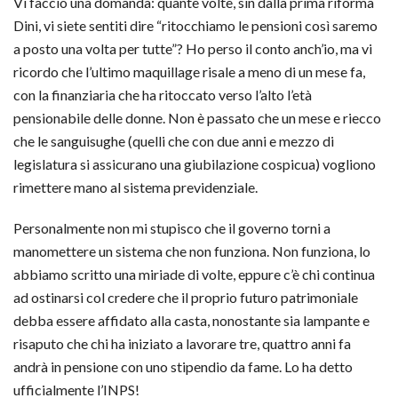
Vi faccio una domanda: quante volte, sin dalla prima riforma
Dini, vi siete sentiti dire “ritocchiamo le pensioni così saremo
a posto una volta per tutte”? Ho perso il conto anch’io, ma vi
ricordo che l’ultimo maquillage risale a meno di un mese fa,
con la finanziaria che ha ritoccato verso l’alto l’età
pensionabile delle donne. Non è passato che un mese e riecco
che le sanguisughe (quelli che con due anni e mezzo di
legislatura si assicurano una giubilazione cospicua) vogliono
rimettere mano al sistema previdenziale.
Personalmente non mi stupisco che il governo torni a
manomettere un sistema che non funziona. Non funziona, lo
abbiamo scritto una miriade di volte, eppure c’è chi continua
ad ostinarsi col credere che il proprio futuro patrimoniale
debba essere affidato alla casta, nonostante sia lampante e
risaputo che chi ha iniziato a lavorare tre, quattro anni fa
andrà in pensione con uno stipendio da fame. Lo ha detto
ufficialmente l’INPS!