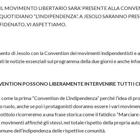
IL MOVIMENTO LIBERTARIO SARA’ PRESENTE ALLA CONVE
QUOTIDIANO “L’INDIPENDENZA”. A JESOLO SARANNO PRE
FIDENATO, VI ASPETTIAMO.
nto di Jesolo con la Convention dei movimenti indipendentisti e a
ssati le notizie essenziali sul programma della due giorni e anche in
NVENTION POSSONO LIBERAMENTE INTERVENIRE TUTTI I CI
 come la prima “Convention de L’Indipendenza” perché l’idea di pr
 ruolo, anche se poi i protagonisti dovranno essere i vari moviment
otitolo ricorreremo a una frase storica come il fatidico “Marciare di
 movimenti affinché gli stessi, nel totale rispetto della propria aut
omune dell’indipendenza delle rispettive comunità.