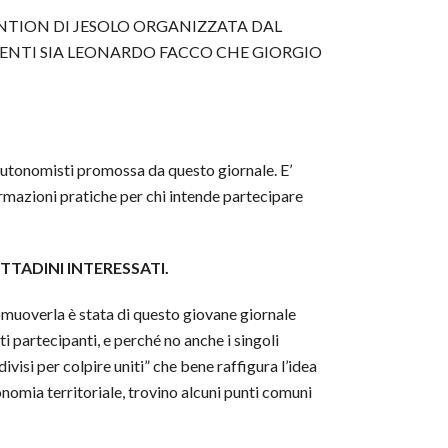
NTION DI JESOLO ORGANIZZATA DAL
SENTI SIA LEONARDO FACCO CHE GIORGIO
utonomisti promossa da questo giornale. E’
formazioni pratiche per chi intende partecipare
TTADINI INTERESSATI.
omuoverla è stata di questo giovane giornale
i partecipanti, e perché no anche i singoli
visi per colpire uniti” che bene raffigura l’idea
onomia territoriale, trovino alcuni punti comuni