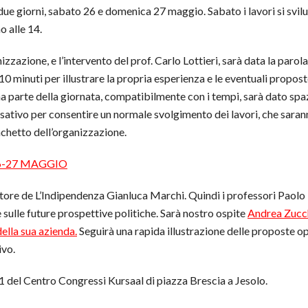
 due giorni, sabato 26 e domenica 27 maggio. Sabato i lavori si svil
o alle 14.
izzazione, e l’intervento del prof. Carlo Lottieri, sarà data la parol
 10 minuti per illustrare la propria esperienza e le eventuali propost
ma parte della giornata, compatibilmente con i tempi, sarà dato spaz
tassativo per consentire un normale svolgimento dei lavori, che sar
anchetto dell’organizzazione.
-27 MAGGIO
ttore de L’Indipendenza Gianluca Marchi. Quindi i professori Paolo 
 e sulle future prospettive politiche. Sarà nostro ospite
Andrea Zucch
della sua azienda.
Seguirà una rapida illustrazione delle proposte op
ivo.
 1 del Centro Congressi Kursaal di piazza Brescia a Jesolo.