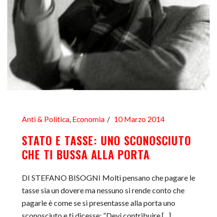
Anti & Politica
,
Economia
10 Marzo 2014
STATO E TASSE: UNO SCONOSCIUTO
CHE TI BUSSA ALLA PORTA
DI STEFANO BISOGNI Molti pensano che pagare le
tasse sia un dovere ma nessuno si rende conto che
pagarle è come se si presentasse alla porta uno
sconosciuto e ti dicesse: “Devi contribuire [...]