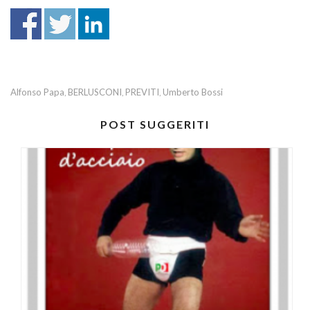
Alfonso Papa
BERLUSCONI
PREVITI
Umberto Bossi
,
,
,
POST SUGGERITI