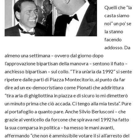
Quelli che “la
casta siamo
noi” un po’ se
la stanno
facendo
addosso. Da
almeno una settimana – ovvero dal giorno dopo
l’approvazione bipartisan della manovra – sentono il fiato –
anch’esso bipartisan – sul collo. “Tira un’aria da 1992” si sente
ripetere dalle parti di Piazza Montecitorio, al punto da far
dire ad un ex-democristiano come Pionati che addirittura
“tira aria di ghigliottina in piazza e di sicuro io mi dimetterò
un minuto prima che ciò accada. Ci tengo alla mia testa”. Pure
al portafoglio a quanto pare. Anche Silvio Berlusconi – che
grazie al venticello da forcone che spirava nel 1992 ha fatto
la sua comparsa in politica – ha messo le mani avanti,
affermando “che non è ammissibile votare il sì all’arresto del