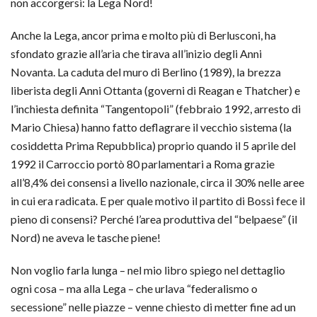
non accorgersi: la Lega Nord!
Anche la Lega, ancor prima e molto più di Berlusconi, ha
sfondato grazie all’aria che tirava all’inizio degli Anni
Novanta. La caduta del muro di Berlino (1989), la brezza
liberista degli Anni Ottanta (governi di Reagan e Thatcher) e
l’inchiesta definita “Tangentopoli” (febbraio 1992, arresto di
Mario Chiesa) hanno fatto deflagrare il vecchio sistema (la
cosiddetta Prima Repubblica) proprio quando il 5 aprile del
1992 il Carroccio portò 80 parlamentari a Roma grazie
all’8,4% dei consensi a livello nazionale, circa il 30% nelle aree
in cui era radicata. E per quale motivo il partito di Bossi fece il
pieno di consensi? Perché l’area produttiva del “belpaese” (il
Nord) ne aveva le tasche piene!
Non voglio farla lunga – nel mio libro spiego nel dettaglio
ogni cosa – ma alla Lega – che urlava “federalismo o
secessione” nelle piazze – venne chiesto di metter fine ad un